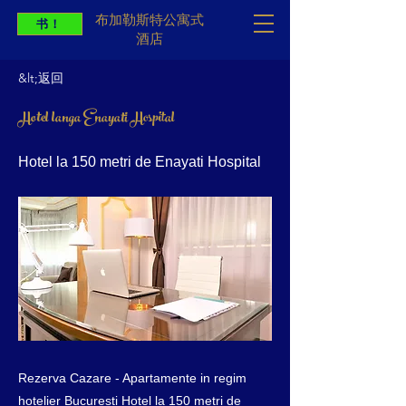
布加勒斯特公寓式
书！
酒店
&lt;返回
Hotel langa Enayati Hospital
Hotel la 150 metri de Enayati Hospital
Rezerva Cazare - Apartamente in regim
hotelier Bucuresti Hotel la 150 metri de